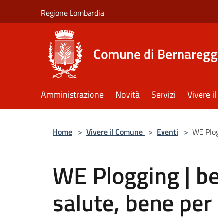
Salta al contenuto principale
Regione Lombardia
Comune di Bernaregg
Amministrazione
Novità
Servizi
Vivere 
Home
>
Vivere il Comune
>
Eventi
>
WE Plog
WE Plogging | be
salute, bene per