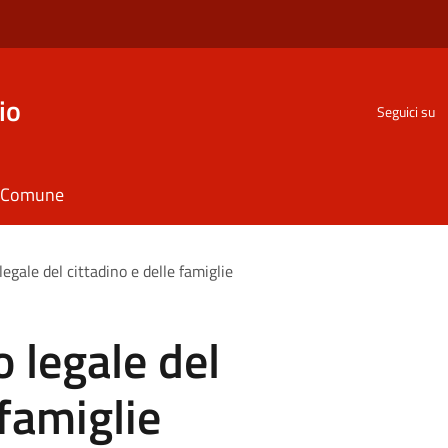
io
Seguici su
il Comune
 legale del cittadino e delle famiglie
o legale del
 famiglie