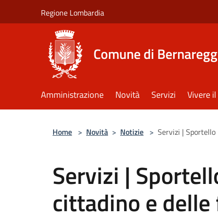
Salta al contenuto principale
Regione Lombardia
Comune di Bernaregg
Amministrazione
Novità
Servizi
Vivere 
Home
>
Novità
>
Notizie
>
Servizi | Sportello
Servizi | Sportell
cittadino e delle