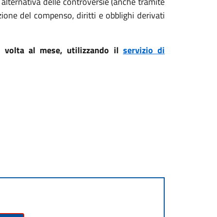
ne alternativa delle controversie (anche tramite
zione del compenso, diritti e obblighi derivati
 volta al mese, utilizzando il
servizio di