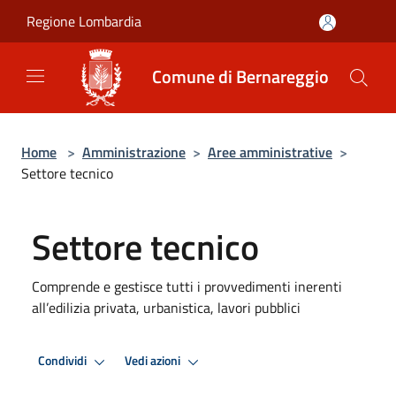
Salta al contenuto principale
Regione Lombardia
Comune di Bernareggio
Home
>
Amministrazione
>
Aree amministrative
>
Settore tecnico
Settore tecnico
Comprende e gestisce tutti i provvedimenti inerenti
all’edilizia privata, urbanistica, lavori pubblici
Condividi
Vedi azioni